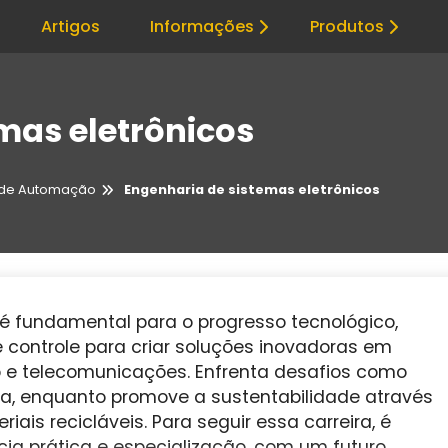
Artigos
Informações
Produtos
mas eletrônicos
s de Automação
Engenharia de sistemas eletrônicos
 é fundamental para o progresso tecnológico,
controle para criar soluções inovadoras em
e telecomunicações. Enfrenta desafios como
ca, enquanto promove a sustentabilidade através
iais recicláveis. Para seguir essa carreira, é
ia prática e especialização, com um futuro