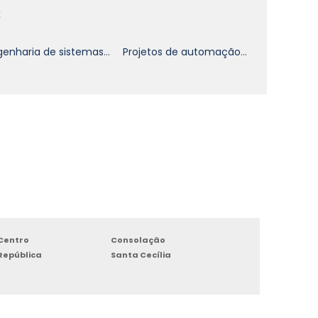
s
m
Engenharia de sistemas eletrônicos
Projetos de automação industrial
o
e
e
e
e
e
e
e
Centro
Consolação
República
Santa Cecília
a
s