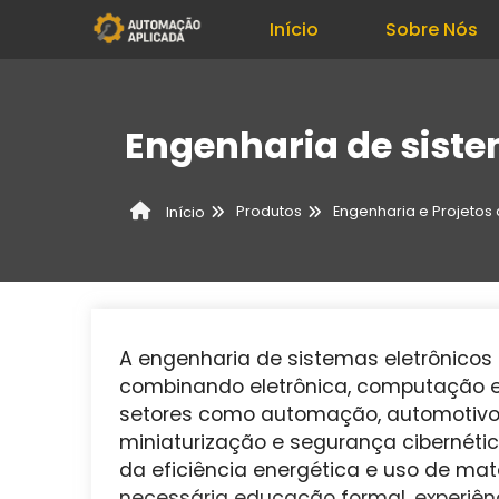
Início
Sobre Nós
Engenharia de siste
Produtos
Engenharia e Projeto
Início
A engenharia de sistemas eletrônicos
combinando eletrônica, computação e 
setores como automação, automotivo 
miniaturização e segurança cibernéti
da eficiência energética e uso de mater
necessária educação formal, experiênc