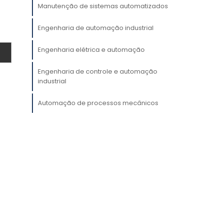
a
Manutenção de sistemas automatizados
a
a
Engenharia de automação industrial
Engenharia elétrica e automação
Engenharia de controle e automação
-
industrial
a
Automação de processos mecânicos
e
a
m
a
e
z